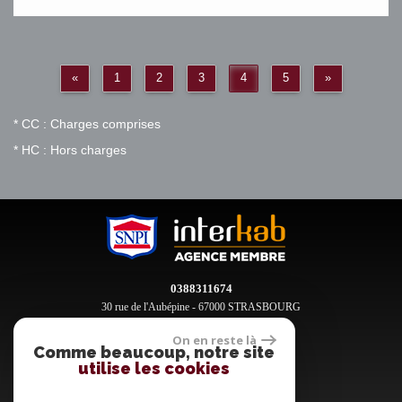
«
1
2
3
4
5
»
* CC : Charges comprises
* HC : Hors charges
0388311674
30 rue de l'Aubépine - 67000 STRASBOURG
contact@clement-immobilier.fr
On en reste là
Comme beaucoup, notre site
utilise les cookies
Espace propriétaires