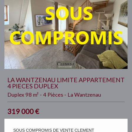
LA WANTZENAU LIMITE APPARTEMENT
4 PIECES DUPLEX
Duplex 98 m² - 4 Pièces - La Wantzenau
319 000
€
SOUS COMPROMIS DE VENTE CLEMENT