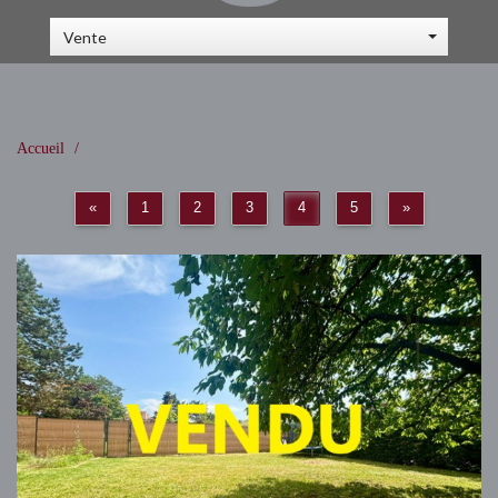
Vente
Accueil
«
1
2
3
4
5
»