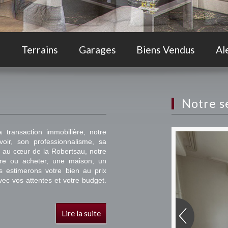
s
Terrains
Garages
Biens Vendus
Al
Notre 
transaction immobilière, notre
oir, son professionnalisme, sa
tée au cœur de la Robertsau, notre
re ou acheter, une maison, un
s estimerons votre bien au prix
vec vos attentes et votre budget.
Lire la suite