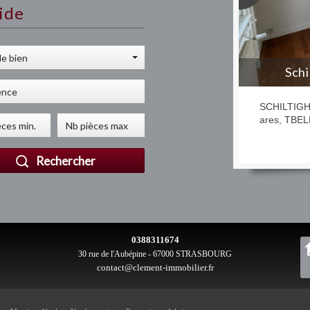
ide
e bien
Lingol
LINGOLSH
JARDIN ! 
Rechercher
0388311674
30 rue de l'Aubépine - 67000 STRASBOURG
contact@clement-immobilier.fr