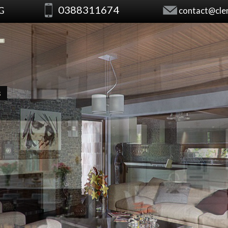
0388311674
RG
contact@clem