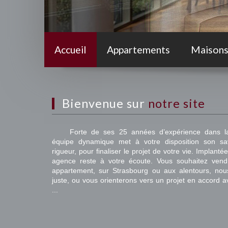
Accueil
Appartements
Maison
Bienvenue sur
notre site
Forte de ses 25 années d’expérience dans la 
équipe dynamique met à votre disposition son sav
rigueur, pour finaliser le projet de votre vie. Implan
agence reste à votre écoute. Vous souhaitez vend
appartement, sur Strasbourg ou aux alentours, nou
juste, ou vous orienterons vers un projet en accord a
...