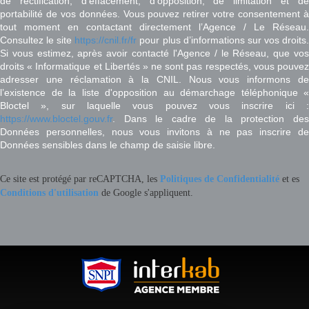
de rectification, d’effacement, d’opposition, de limitation et de
portabilité de vos données. Vous pouvez retirer votre consentement à
tout moment en contactant directement l’Agence / Le Réseau.
Consultez le site
https://cnil.fr/fr
pour plus d’informations sur vos droits
Si vous estimez, après avoir contacté l'Agence / le Réseau, que vos
droits « Informatique et Libertés » ne sont pas respectés, vous pouvez
adresser une réclamation à la CNIL. Nous vous informons de
l’existence de la liste d'opposition au démarchage téléphonique «
Bloctel », sur laquelle vous pouvez vous inscrire ici :
https://www.bloctel.gouv.fr
. Dans le cadre de la protection des
Données personnelles, nous vous invitons à ne pas inscrire de
Données sensibles dans le champ de saisie libre.
Ce site est protégé par reCAPTCHA, les
Politiques de Confidentialité
et es
Conditions d'utilisation
de Google s'appliquent.