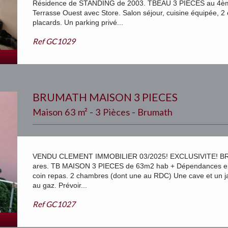
Résidence de STANDING de 2003. TBEAU 3 PIECES au 4ème
Terrasse Ouest avec Store. Salon séjour, cuisine équipée, 2
placards. Un parking privé...
Ref
GC1029
BRUMATH MAISON 3 PIECES
Maison 63 m² - 3 Pièces - Brumath
VENDU CLEMENT IMMOBILIER 03/2025! EXCLUSIVITE! BRU
ares. TB MAISON 3 PIECES de 63m2 hab + Dépendances envi
coin repas. 2 chambres (dont une au RDC) Une cave et un ja
au gaz. Prévoir...
Ref
GC1027