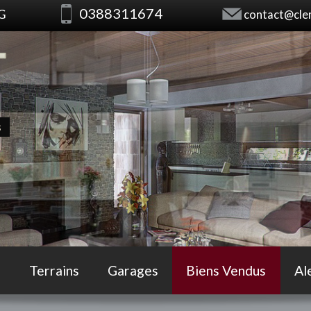
0388311674
RG
contact@clem
s
Terrains
Garages
Biens Vendus
Al