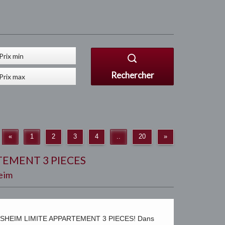
Rechercher
«
1
2
3
4
..
20
»
EMENT 3 PIECES
eim
HEIM LIMITE APPARTEMENT 3 PIECES! Dans