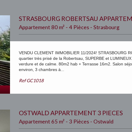
STRASBOURG ROBERTSAU APPARTEME
Appartement 80 m² - 4 Pièces - Strasbourg
VENDU CLEMENT IMMOBILIER 11/2024! STRASBOURG R
quartier très prisé de la Robertsau, SUPERBE et LUMINEUX
verdure et de calme. 80m2 hab + Terrasse 16m2. Salon séjo
environ, 3 chambres à...
Ref
GC1018
OSTWALD APPARTEMENT 3 PIECES
Appartement 65 m² - 3 Pièces - Ostwald