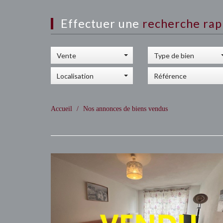
Effectuer une
recherche rap
Vente
Type de bien
Localisation
Accueil
Nos annonces de biens vendus