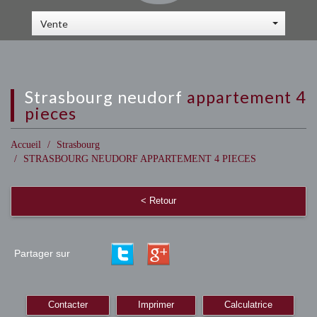
Vente
strasbourg neudorf
appartement 4
pieces
Accueil
Strasbourg
STRASBOURG NEUDORF APPARTEMENT 4 PIECES
< Retour
Partager sur
Contacter
Imprimer
Calculatrice