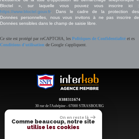
Bloctel », sur laquelle vous pouvez vous inscrire ici :
https://www.bloctel.gouv.fr
. Dans le cadre de la protection des
Données personnelles, nous vous invitons à ne pas inscrire de
Données sensibles dans le champ de saisie libre.
Ce site est protégé par reCAPTCHA, les
Politiques de Confidentialité
et es
Conditions d'utilisation
de Google s'appliquent.
0388311674
30 rue de l'Aubépine - 67000 STRASBOURG
contact@clement-immobilier.fr
On en reste là
Comme beaucoup, notre site
utilise les cookies
Espace propriétaires