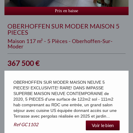
Prix en baisse
OBERHOFFEN SUR MODER MAISON 5
PIECES
Maison 117 m² - 5 Pièces - Oberhoffen-Sur-
Moder
367 500
€
OBERHOFFEN SUR MODER MAISON NEUVE 5
PIECES! EXCLUSIVITE! RARE! DANS IMPASSE
SUPERBE MAISON NEUVE CONTEMPORAINE de
2020, 5 PIECES d'une surface de 122m2 sol - 111m2
hab comprenant au RDC une entrée, un grand salon
séjour avec cuisine US équipée donnant accès sur une
Terrasse avec pergolas réalisée en 2025 et jardin...
Ref
GC1102
Voir le bien