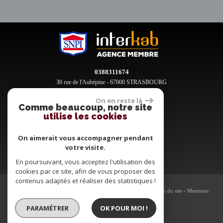
0388311674
30 rue de l'Aubépine - 67000 STRASBOURG
contact@clement-immobilier.fr
On en reste là
Comme beaucoup, notre site
utilise les cookies
Espace propriétaires
On aimerait vous accompagner pendant
votre visite.
En poursuivant, vous acceptez l'utilisation des
cookies par ce site, afin de vous proposer des
contenus adaptés et réaliser des statistiques !
© 2026 | Tous droits réservés | Traduction powered by Google -
Plan du site
-
Mentions
légales
-
Nos honoraires
-
Partenaires
-
Admin
PARAMÉTRER
OK POUR MOI !
Site internet compatible multi-supports,