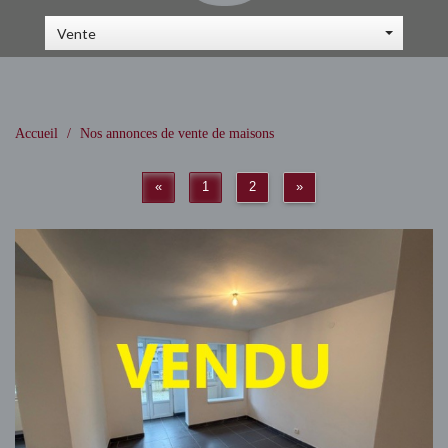
Vente
Accueil
Nos annonces de vente de maisons
«
1
2
»