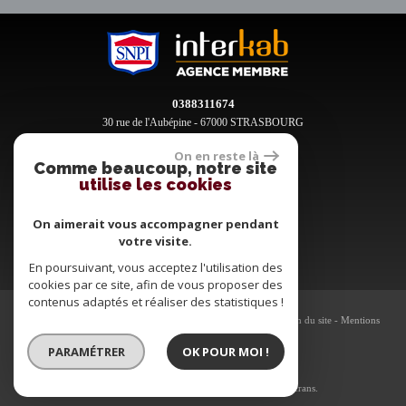
0388311674
30 rue de l'Aubépine - 67000 STRASBOURG
contact@clement-immobilier.fr
On en reste là
Comme beaucoup, notre site
utilise les cookies
Espace propriétaires
On aimerait vous accompagner pendant
votre visite.
En poursuivant, vous acceptez l'utilisation des
cookies par ce site, afin de vous proposer des
contenus adaptés et réaliser des statistiques !
© 2026 | Tous droits réservés | Traduction powered by Google -
Plan du site
-
Mentions
légales
-
Nos honoraires
-
Partenaires
-
Admin
PARAMÉTRER
OK POUR MOI !
Site internet compatible multi-supports,
un seul site adaptable à tous les types d'écrans.