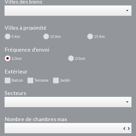
Villes des biens
Villes à proximité
5 Km
10 Km
15 Km
Fréquence d'envoi
1/Jour
2/Jour
Extérieur
Balcon
Terrasse
Jardin
Secteurs
Nombre de chambres max
▼
▲