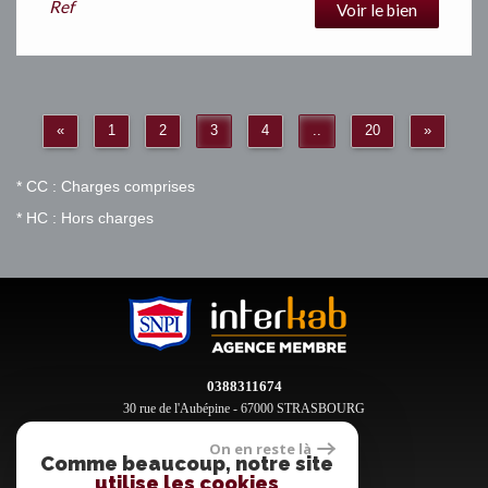
Ref
Voir le bien
«
1
2
3
4
..
20
»
* CC : Charges comprises
* HC : Hors charges
0388311674
30 rue de l'Aubépine - 67000 STRASBOURG
contact@clement-immobilier.fr
On en reste là
Comme beaucoup, notre site
utilise les cookies
Espace propriétaires