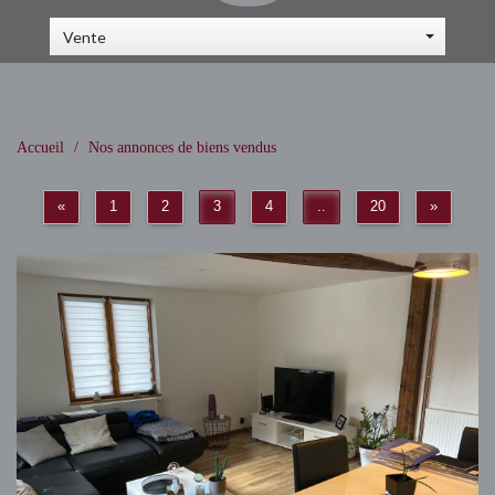
Vente
Accueil
Nos annonces de biens vendus
«
1
2
3
4
..
20
»