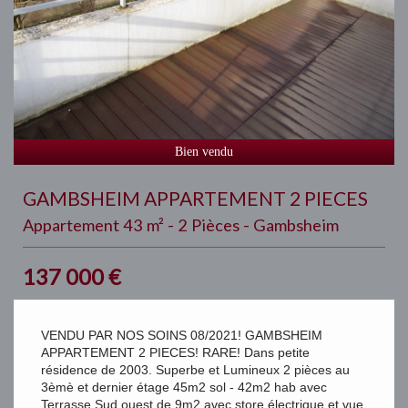
Bien vendu
GAMBSHEIM APPARTEMENT 2 PIECES
Appartement 43 m² - 2 Pièces - Gambsheim
137 000
€
VENDU PAR NOS SOINS 08/2021! GAMBSHEIM
APPARTEMENT 2 PIECES! RARE! Dans petite
résidence de 2003. Superbe et Lumineux 2 pièces au
3èmè et dernier étage 45m2 sol - 42m2 hab avec
Terrasse Sud ouest de 9m2 avec store électrique et vue