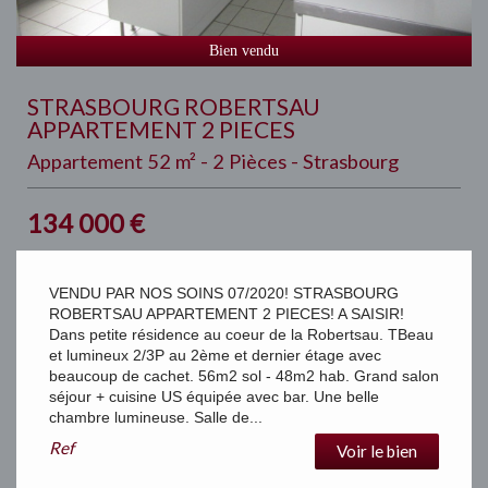
Bien vendu
STRASBOURG ROBERTSAU
APPARTEMENT 2 PIECES
Appartement 52 m² - 2 Pièces - Strasbourg
134 000
€
VENDU PAR NOS SOINS 07/2020! STRASBOURG
ROBERTSAU APPARTEMENT 2 PIECES! A SAISIR!
Dans petite résidence au coeur de la Robertsau. TBeau
et lumineux 2/3P au 2ème et dernier étage avec
beaucoup de cachet. 56m2 sol - 48m2 hab. Grand salon
séjour + cuisine US équipée avec bar. Une belle
chambre lumineuse. Salle de...
Ref
Voir le bien