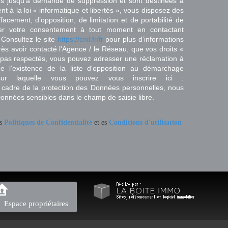
es jusqu'à demande de suppression et sont destinées à
 à la loi « informatique et libertés », vous disposez des
effacement, d’opposition, de limitation et de portabilité de
er votre consentement à tout moment en contactant
 Consultez le site
https://cnil.fr/fr
pour plus d’informations
rès avoir contacté l'Agence / le Réseau, que vos droits «
t pas respectés, vous pouvez adresser une réclamation à
 l’existence de la liste d'opposition au démarchage
sur laquelle vous pouvez vous inscrire ici :
 cadre de la protection des Données personnelles, nous
Données sensibles dans le champ de saisie libre.
es
Politiques de Confidentialité
et es
Conditions d'utilisation
Espace propriétaires