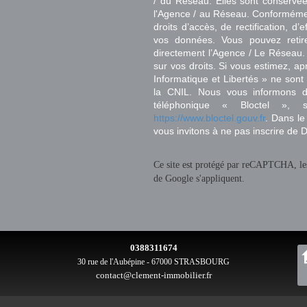
/ du Réseau. Elles sont conservé
l'Agence / au Réseau. Conformément
droits d’accès, de rectification, d’
vos données. Vous pouvez retir
directement l’Agence / Le Réseau.
sur vos droits. Si vous estimez, ap
Informatique et Libertés » ne son
la CNIL. Nous vous informons de
téléphonique « Bloctel », 
https://www.bloctel.gouv.fr
. Dans le
vous invitons à ne pas inscrire de 
Ce site est protégé par reCAPTCHA, l
de Google s'appliquent.
0388311674
30 rue de l'Aubépine - 67000 STRASBOURG
contact@clement-immobilier.fr