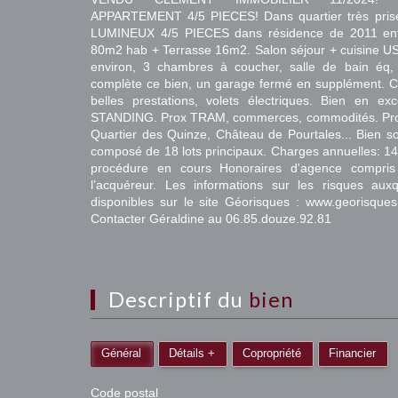
APPARTEMENT 4/5 PIECES! Dans quartier très pris
LUMINEUX 4/5 PIECES dans résidence de 2011 ent
80m2 hab + Terrasse 16m2. Salon séjour + cuisine U
environ, 3 chambres à coucher, salle de bain éq,
complète ce bien, un garage fermé en supplément. Ch
belles prestations, volets électriques. Bien en e
STANDING. Prox TRAM, commerces, commodités. Prox:
Quartier des Quinze, Château de Pourtales... Bien so
composé de 18 lots principaux. Charges annuelles: 14
procédure en cours Honoraires d'agence compris
l’acquéreur. Les informations sur les risques au
disponibles sur le site Géorisques : www.georisq
Contacter Géraldine au 06.85.douze.92.81
descriptif du
bien
Général
Détails +
Copropriété
Financier
Code postal