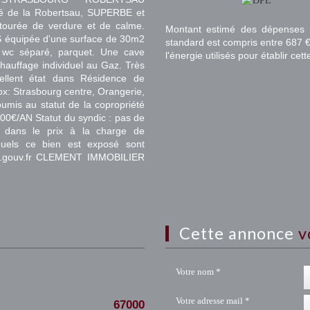
é de la Robertsau, SUPERBE et
ourée de verdure et de calme.
Montant estimé des dépenses 
S équipée d'une surface de 30m2
standard est compris entre 687 €
 wc séparé, parquet. Une cave
l'énergie utilisés pour établir cet
auffage individuel au Gaz. Très
xcellent état dans Résidence de
 Strasbourg centre, Orangerie,
umis au statut de la copropriété
00€/AN Statut du syndic : pas de
 dans le prix à la charge de
xquels ce bien est exposé sont
ues.gouv.fr CLEMENT IMMOBILIER
cette annonce
v
Votre nom *
Votre adresse mail *
67000