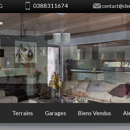
0388311674
RG
contact@clem
s
Terrains
Garages
Biens Vendus
Al