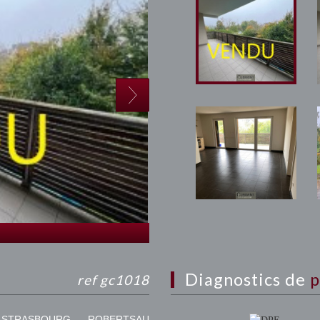
diagnostics de
p
ref gc1018
 STRASBOURG ROBERTSAU