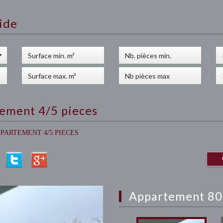
ide
ement 4/5 pieces
PARTEMENT 4/5 PIECES
appartement 80 