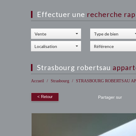
effectuer une
recherche rap
Vente
Type de bien
Localisation
strasbourg robertsau
appart
Accueil
Strasbourg
STRASBOURG ROBERTSAU AP
< Retour
Partager sur