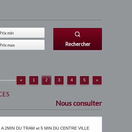
Rechercher
«
1
2
3
4
5
»
CES
Nous consulter
 A 2MIN DU TRAM et 5 MIN DU CENTRE VILLE