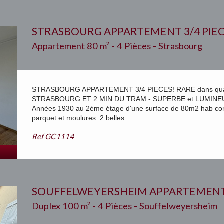
STRASBOURG APPARTEMENT 3/4 PIE
Appartement 80 m² - 4 Pièces - Strasbourg
STRASBOURG APPARTEMENT 3/4 PIECES! RARE dans quart
STRASBOURG ET 2 MIN DU TRAM - SUPERBE et LUMINEUX 
Années 1930 au 2ème étage d'une surface de 80m2 hab com
parquet et moulures. 2 belles...
Ref
GC1114
SOUFFELWEYERSHEIM APPARTEMENT 
Duplex 100 m² - 4 Pièces - Souffelweyersheim