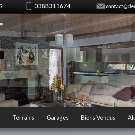
0388311674
RG
contact@clem
s
Terrains
Garages
Biens Vendus
Al