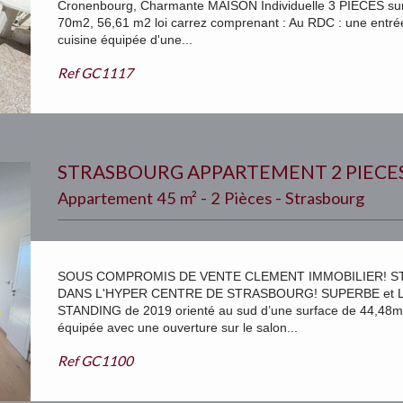
Cronenbourg, Charmante MAISON Individuelle 3 PIECES sur 
70m2, 56,61 m2 loi carrez comprenant : Au RDC : une entrée
cuisine équipée d'une...
Ref
GC1117
STRASBOURG APPARTEMENT 2 PIECE
Appartement 45 m² - 2 Pièces - Strasbourg
SOUS COMPROMIS DE VENTE CLEMENT IMMOBILIER! S
DANS L'HYPER CENTRE DE STRASBOURG! SUPERBE et LU
STANDING de 2019 orienté au sud d’une surface de 44,48m2
équipée avec une ouverture sur le salon...
Ref
GC1100