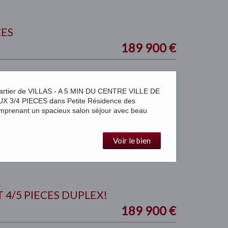
CES
189 900
€
ier de VILLAS - A 5 MIN DU CENTRE VILLE DE
3/4 PIECES dans Petite Résidence des
prenant un spacieux salon séjour avec beau
Voir le bien
4/5 PIECES DUPLEX!
189 900
€