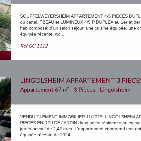
SOUFFELWEYERSHEIM APPARTEMENT 4/5 PIECES DUPLEX! 
du canal. TBEAU et LUMINEUX 4/5 P DUPLEX au 1er et dern
hab composé: d'un salon séjour, une cuisine équipée, une ch
équipée récente, wc...
Ref
GC 1112
LINGOLSHEIM APPARTEMENT 3 PIECE
Appartement 67 m² - 3 Pièces - Lingolsheim
VENDU CLEMENT IMMOBILIER 11/2025! LINGOLSHEIM A
PIECES EN RDJ DE JARDIN dans petite résidence au calme 
jardin privatif de 2,42 ares. L'appartement comprend une ent
équipée récente de 2024,...