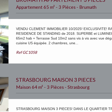
Appartement 65 m² - 3 Pièces - Brumath
VENDU CLEMENT IMMOBILIER 10/2025! EXCLUSIVITE! R
RESIDENCE DE STANDING de 2018. SUPERBE et LUMINEUX
65m2 hab + Terrasse Sud 10m2 sans vis à vis avec vue dég
cuisine US équipée. 2 chambres, une...
Ref
GC1058
STRASBOURG MAISON 3 PIECES
Maison 64 m² - 3 Pièces - Strasbourg
STRASBOURG MAISON 3 PIECES! DANS LE QUARTIER TRE