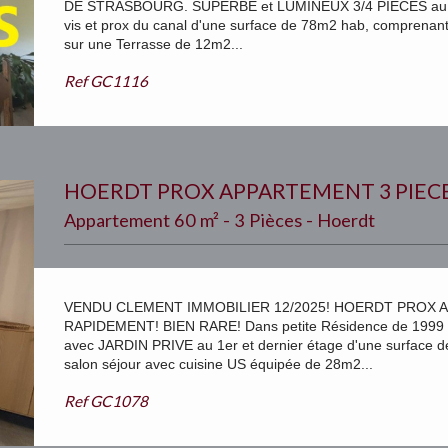
DE STRASBOURG. SUPERBE et LUMINEUX 3/4 PIECES au 4èm
vis et prox du canal d'une surface de 78m2 hab, comprenan
sur une Terrasse de 12m2...
Ref
GC1116
HOERDT PROX APPARTEMENT 3 PIEC
Appartement 60 m² - 3 Pièces - Hoerdt
VENDU CLEMENT IMMOBILIER 12/2025! HOERDT PROX A
RAPIDEMENT! BIEN RARE! Dans petite Résidence de 199
avec JARDIN PRIVE au 1er et dernier étage d'une surface 
salon séjour avec cuisine US équipée de 28m2...
Ref
GC1078