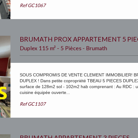
Ref
GC1067
BRUMATH PROX APPARTEMENT 5 PIE
Duplex 115 m² - 5 Pièces - Brumath
SOUS COMPROMIS DE VENTE CLEMENT IMMOBILIER! B
DUPLEX ! Dans petite copropriété TBEAU 5 PIECES DUPLEX 
surface de 128m2 sol - 102m2 hab comprenant : Au RDC : un
cuisine équipée ouverte...
Ref
GC1107
BRUMATH APPARTEMENT 3 PIECES