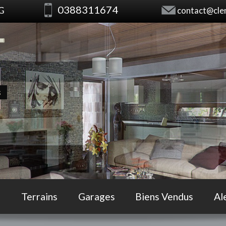
0388311674
RG
contact@clem
s
Terrains
Garages
Biens Vendus
Al