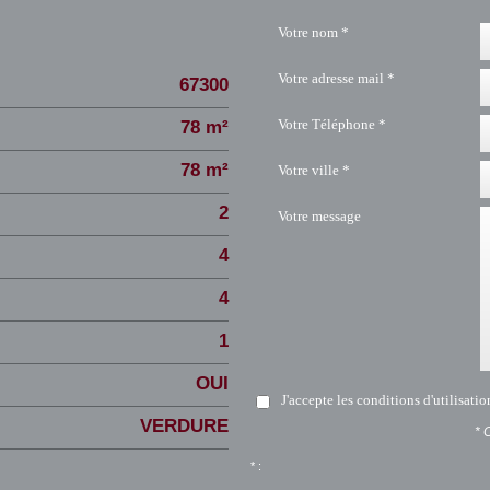
Votre nom *
Votre adresse mail *
67300
Votre Téléphone *
78 m²
78 m²
Votre ville *
2
Votre message
4
4
1
OUI
J'accepte les conditions d'utilisati
VERDURE
* 
* :