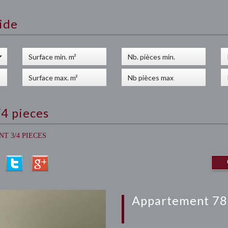
ide
/4 pieces
T 3/4 PIECES
appartement 78 