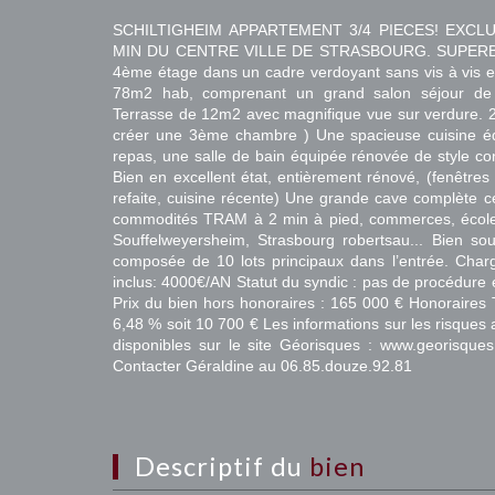
SCHILTIGHEIM APPARTEMENT 3/4 PIECES! EXCLUS
MIN DU CENTRE VILLE DE STRASBOURG. SUPERBE
4ème étage dans un cadre verdoyant sans vis à vis e
78m2 hab, comprenant un grand salon séjour d
Terrasse de 12m2 avec magnifique vue sur verdure. 2 
créer une 3ème chambre ) Une spacieuse cuisine é
repas, une salle de bain équipée rénovée de style co
Bien en excellent état, entièrement rénové, (fenêtres 
refaite, cuisine récente) Une grande cave complète ce
commodités TRAM à 2 min à pied, commerces, écoles
Souffelweyersheim, Strasbourg robertsau... Bien sou
composée de 10 lots principaux dans l’entrée. Charg
inclus: 4000€/AN Statut du syndic : pas de procédure 
Prix du bien hors honoraires : 165 000 € Honoraires 
6,48 % soit 10 700 € Les informations sur les risques
disponibles sur le site Géorisques : www.georisq
Contacter Géraldine au 06.85.douze.92.81
descriptif du
bien