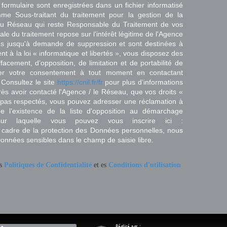
 formulaire sont enregistrées dans un fichier informatisé
e Sous-traitant du traitement pour la gestion de la
/ du Réseau qui reste Responsable du Traitement de vos
e du traitement repose sur l'intérêt légitime de l'Agence
es jusqu'à demande de suppression et sont destinées à
 à la loi « informatique et libertés », vous disposez des
effacement, d’opposition, de limitation et de portabilité de
er votre consentement à tout moment en contactant
 Consultez le site
https://cnil.fr/fr
pour plus d’informations
rès avoir contacté l'Agence / le Réseau, que vos droits «
t pas respectés, vous pouvez adresser une réclamation à
 l’existence de la liste d'opposition au démarchage
sur laquelle vous pouvez vous inscrire ici :
 cadre de la protection des Données personnelles, nous
Données sensibles dans le champ de saisie libre.
es
Politiques de Confidentialité
et es
Conditions d'utilisation