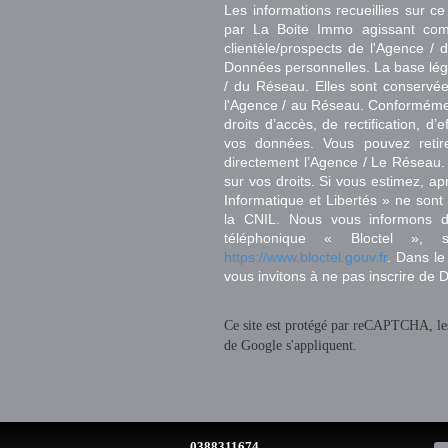
Les informations recueillies sur ce
par La Boite Immo agissant comm
clientèle/prospects de l'Agence 
Données personnelles. La base légal
/ du Réseau. Elles sont conservé
l'Agence / au Réseau. Conformément
droits d’accès, de rectification, d’
vos données. Vous pouvez retir
directement l’Agence / Le Réseau.
sur vos droits. Si vous estimez, ap
Informatique et Libertés » ne son
la CNIL. Nous vous informons de
téléphonique « Bloctel », 
https://www.bloctel.gouv.fr
. Dans le
vous invitons à ne pas inscrire de 
Ce site est protégé par reCAPTCHA, l
de Google s'appliquent.
0388311674