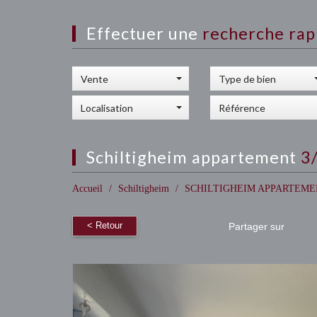
effectuer une
recherche rap
Vente
Type de bien
Localisation
schiltigheim appartement
3
Accueil
Schiltigheim
SCHILTIGHEIM APPARTEMEN
< Retour
Partager sur