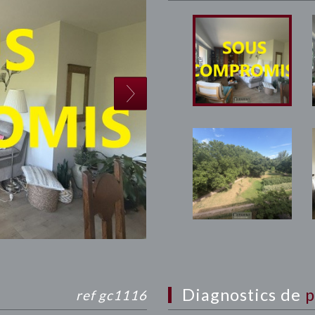
diagnostics de
p
ref gc1116