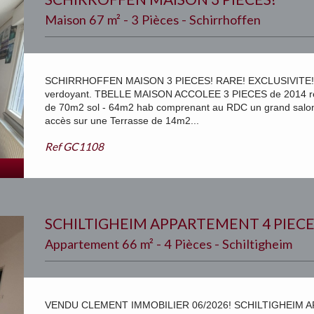
Maison 67 m² - 3 Pièces - Schirrhoffen
SCHIRRHOFFEN MAISON 3 PIECES! RARE! EXCLUSIVITE!
verdoyant. TBELLE MAISON ACCOLEE 3 PIECES de 2014 r
de 70m2 sol - 64m2 hab comprenant au RDC un grand salon s
accès sur une Terrasse de 14m2...
Ref
GC1108
SCHILTIGHEIM APPARTEMENT 4 PIECE
Appartement 66 m² - 4 Pièces - Schiltigheim
VENDU CLEMENT IMMOBILIER 06/2026! SCHILTIGHEIM A