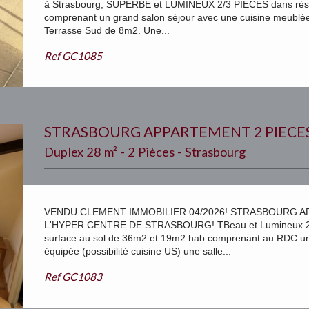
à Strasbourg, SUPERBE et LUMINEUX 2/3 PIECES dans rési
comprenant un grand salon séjour avec une cuisine meublé
Terrasse Sud de 8m2. Une...
Ref
GC1085
STRASBOURG APPARTEMENT 2 PIECE
Duplex 28 m² - 2 Pièces - Strasbourg
VENDU CLEMENT IMMOBILIER 04/2026! STRASBOURG A
L'HYPER CENTRE DE STRASBOURG! TBeau et Lumineux 2 P
surface au sol de 36m2 et 19m2 hab comprenant au RDC un 
équipée (possibilité cuisine US) une salle...
Ref
GC1083