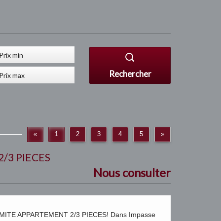
Rechercher
«
1
2
3
4
5
»
/3 PIECES
Nous consulter
MITE APPARTEMENT 2/3 PIECES! Dans Impasse