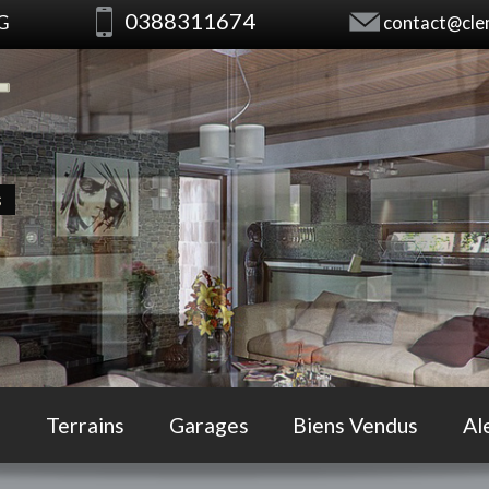
0388311674
RG
contact@clem
s
Terrains
Garages
Biens Vendus
Al