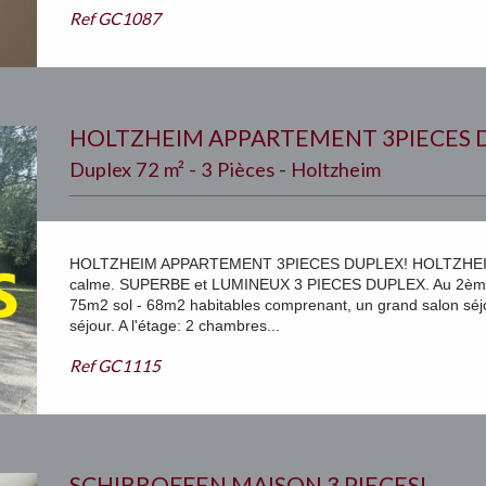
Ref
GC1087
HOLTZHEIM APPARTEMENT 3PIECES 
Duplex 72 m² - 3 Pièces - Holtzheim
HOLTZHEIM APPARTEMENT 3PIECES DUPLEX! HOLTZHEIM L
calme. SUPERBE et LUMINEUX 3 PIECES DUPLEX. Au 2ème et 
75m2 sol - 68m2 habitables comprenant, un grand salon séjo
séjour. A l'étage: 2 chambres...
Ref
GC1115
SCHIRROFFEN MAISON 3 PIECES!