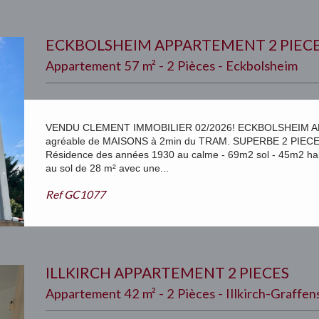
ECKBOLSHEIM APPARTEMENT 2 PIEC
Appartement 57 m² - 2 Pièces - Eckbolsheim
VENDU CLEMENT IMMOBILIER 02/2026! ECKBOLSHEIM APP
agréable de MAISONS à 2min du TRAM. SUPERBE 2 PIECES a
Résidence des années 1930 au calme - 69m2 sol - 45m2 hab
au sol de 28 m² avec une...
Ref
GC1077
ILLKIRCH APPARTEMENT 2 PIECES
Appartement 42 m² - 2 Pièces - Illkirch-Graffe