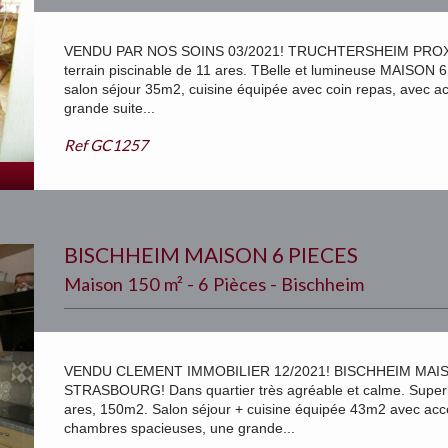
VENDU PAR NOS SOINS 03/2021! TRUCHTERSHEIM PROX M
terrain piscinable de 11 ares. TBelle et lumineuse MAISON
salon séjour 35m2, cuisine équipée avec coin repas, avec ac
grande suite...
Ref
GC1257
BISCHHEIM MAISON 6 PIECES
Maison 150 m² - 6 Pièces - Bischheim
VENDU CLEMENT IMMOBILIER 12/2021! BISCHHEIM MAISO
STRASBOURG! Dans quartier très agréable et calme. Supe
ares, 150m2. Salon séjour + cuisine équipée 43m2 avec acc
chambres spacieuses, une grande...