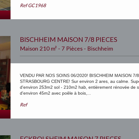
Ref
GC1968
BISCHHEIM MAISON 7/8 PIECES
Maison 210 m² - 7 Pièces - Bischheim
VENDU PAR NOS SOINS 06/2020! BISCHHEIM MAISON 7/8
STRASBOURG CENTRE! Sur environ 2 ares, au calme. Sup
d'environ 253m2 sol - 210m2 hab, entièrement rénovée de s
d'environ 45m2 avec poêle à bois,...
Ref
ECKBOLSHEIM MAISON 7 PIECES