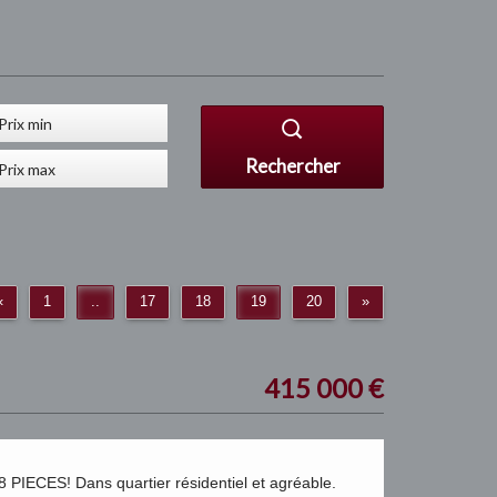
Rechercher
«
1
..
17
18
19
20
»
415 000
€
CES! Dans quartier résidentiel et agréable.