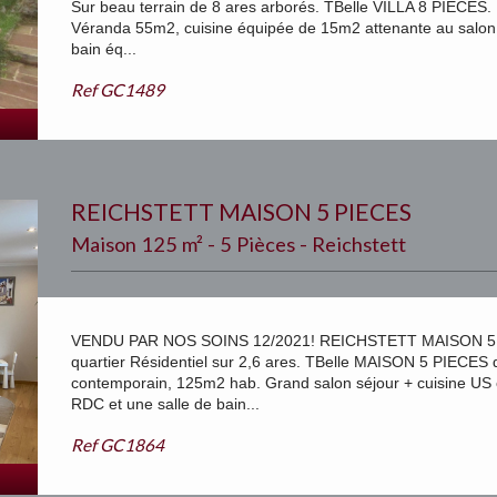
Sur beau terrain de 8 ares arborés. TBelle VILLA 8 PIECES
Véranda 55m2, cuisine équipée de 15m2 attenante au salon
bain éq...
Ref
GC1489
REICHSTETT MAISON 5 PIECES
Maison 125 m² - 5 Pièces - Reichstett
VENDU PAR NOS SOINS 12/2021! REICHSTETT MAISON 5 P
quartier Résidentiel sur 2,6 ares. TBelle MAISON 5 PIECES
contemporain, 125m2 hab. Grand salon séjour + cuisine U
RDC et une salle de bain...
Ref
GC1864