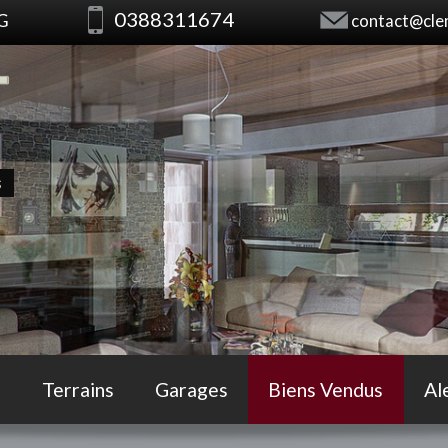
0388311674
RG
contact@clem
s
Terrains
Garages
Biens Vendus
Al