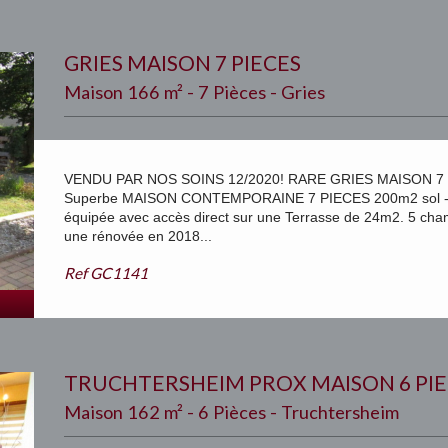
GRIES MAISON 7 PIECES
Maison 166 m² - 7 Pièces - Gries
VENDU PAR NOS SOINS 12/2020! RARE GRIES MAISON 7 PIE
Superbe MAISON CONTEMPORAINE 7 PIECES 200m2 sol - 166
équipée avec accès direct sur une Terrasse de 24m2. 5 cham
une rénovée en 2018...
Ref
GC1141
TRUCHTERSHEIM PROX MAISON 6 PIE
Maison 162 m² - 6 Pièces - Truchtersheim