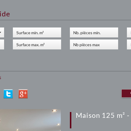
ide
S
maison 125 m² -