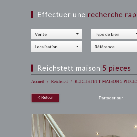
effectuer une
recherche rap
Vente
Type de bien
Localisation
reichstett maison
5 pieces
Accueil
Reichstett
REICHSTETT MAISON 5 PIECE
< Retour
Partager sur