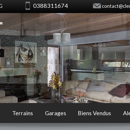
0388311674
RG
contact@clem
s
Terrains
Garages
Biens Vendus
Al