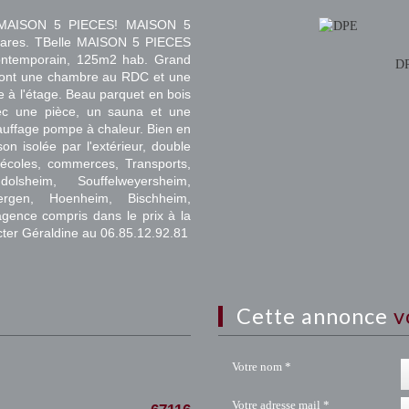
MAISON 5 PIECES! MAISON 5
6 ares. TBelle MAISON 5 PIECES
ontemporain, 125m2 hab. Grand
D
dont une chambre au RDC et une
e à l'étage. Beau parquet en bois
ec une pièce, un sauna et une
auffage pompe à chaleur. Bien en
son isolée par l'extérieur, double
, écoles, commerces, Transports,
lsheim, Souffelweyersheim,
bergen, Hoenheim, Bischheim,
agence compris dans le prix à la
er Géraldine au 06.85.12.92.81
cette annonce
v
Votre nom *
Votre adresse mail *