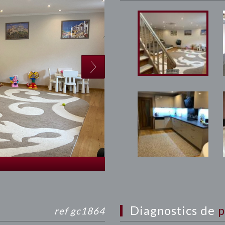
diagnostics de
p
ref gc1864