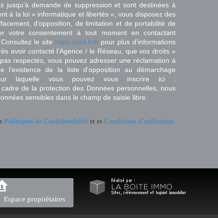
es jusqu'à demande de suppression et sont destinées à
 à la loi « informatique et libertés », vous disposez des
effacement, d’opposition, de limitation et de portabilité de
er votre consentement à tout moment en contactant
 Consultez le site
https://cnil.fr/fr
pour plus d’informations
rès avoir contacté l'Agence / le Réseau, que vos droits «
t pas respectés, vous pouvez adresser une réclamation à
 l’existence de la liste d'opposition au démarchage
sur laquelle vous pouvez vous inscrire ici :
 cadre de la protection des Données personnelles, nous
Données sensibles dans le champ de saisie libre.
es
Politiques de Confidentialité
et es
Conditions d'utilisation
Espace propriétaires