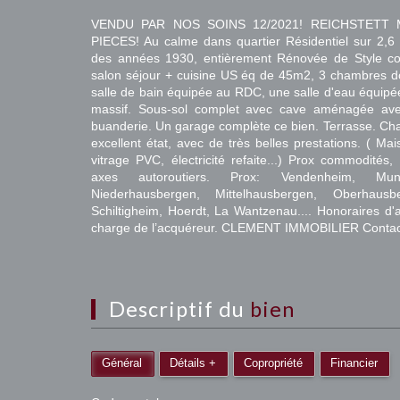
VENDU PAR NOS SOINS 12/2021! REICHSTETT 
PIECES! Au calme dans quartier Résidentiel sur 2,
des années 1930, entièrement Rénovée de Style c
salon séjour + cuisine US éq de 45m2, 3 chambres 
salle de bain équipée au RDC, une salle d'eau équipé
massif. Sous-sol complet avec cave aménagée av
buanderie. Un garage complète ce bien. Terrasse. Ch
excellent état, avec de très belles prestations. ( Mai
vitrage PVC, électricité refaite...) Prox commodités
axes autoroutiers. Prox: Vendenheim, Mundo
Niederhausbergen, Mittelhausbergen, Oberhaus
Schiltigheim, Hoerdt, La Wantzenau.... Honoraires d'
charge de l’acquéreur. CLEMENT IMMOBILIER Contact
descriptif du
bien
Général
Détails +
Copropriété
Financier