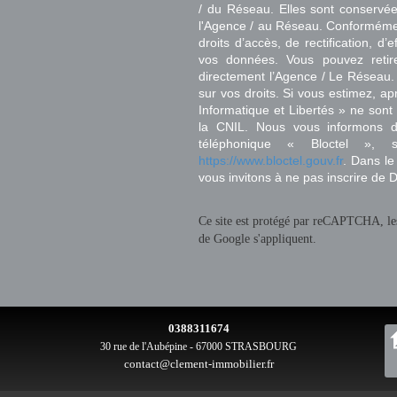
/ du Réseau. Elles sont conservé
l'Agence / au Réseau. Conformément
droits d’accès, de rectification, d’
vos données. Vous pouvez retir
directement l’Agence / Le Réseau.
sur vos droits. Si vous estimez, ap
Informatique et Libertés » ne son
la CNIL. Nous vous informons de
téléphonique « Bloctel », 
https://www.bloctel.gouv.fr
. Dans le
vous invitons à ne pas inscrire de 
Ce site est protégé par reCAPTCHA, l
de Google s'appliquent.
0388311674
30 rue de l'Aubépine - 67000 STRASBOURG
contact@clement-immobilier.fr