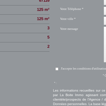
67116
Votre Téléphone *
125 m²
125 m²
Votre ville *
3
Votre message
5
2
J'accepte les conditions d'utilisati
* 
* :
Les informations recueillies sur ce
par La Boite Immo agissant comm
clientèle/prospects de l'Agence 
Données personnelles. La base légal