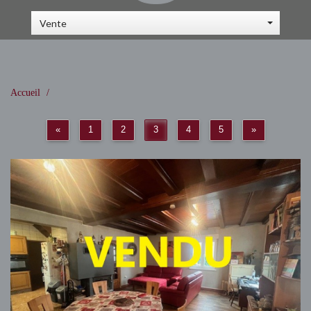
Vente
Accueil
«
1
2
3
4
5
»