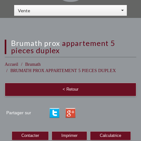
Vente
brumath prox
appartement 5
pieces duplex
Accueil
Brumath
BRUMATH PROX APPARTEMENT 5 PIECES DUPLEX
< Retour
Partager sur
Contacter
Imprimer
Calculatrice