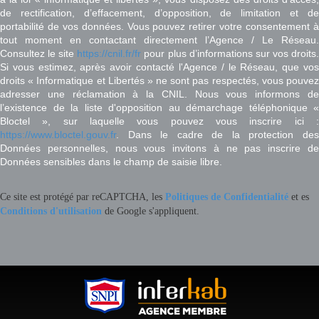
de rectification, d’effacement, d’opposition, de limitation et de
portabilité de vos données. Vous pouvez retirer votre consentement à
tout moment en contactant directement l’Agence / Le Réseau.
Consultez le site
https://cnil.fr/fr
pour plus d’informations sur vos droits
Si vous estimez, après avoir contacté l'Agence / le Réseau, que vos
droits « Informatique et Libertés » ne sont pas respectés, vous pouvez
adresser une réclamation à la CNIL. Nous vous informons de
l’existence de la liste d'opposition au démarchage téléphonique «
Bloctel », sur laquelle vous pouvez vous inscrire ici :
https://www.bloctel.gouv.fr
. Dans le cadre de la protection des
Données personnelles, nous vous invitons à ne pas inscrire de
Données sensibles dans le champ de saisie libre.
Ce site est protégé par reCAPTCHA, les
Politiques de Confidentialité
et es
Conditions d'utilisation
de Google s'appliquent.