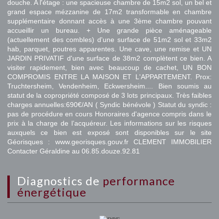
douche. A l'étage : une spacieuse chambre de 15m2 sol, un bel et
grand espace mézzanine de 17m2 transformable en chambre
supplémentaire donnant accès à une 3ème chambre pouvant
accueillir un bureau. + Une grande pièce aménageable
(actuellement des combles) d'une surface de 51m2 sol et 33m2
hab, parquet, poutres apparentes. Une cave, une remise et UN
JARDIN PRIVATIF d'une surface de 38m2 complètent ce bien. A
visiter rapidement, bien avec beaucoup de cachet, UN BON
COMPROMIS ENTRE LA MAISON ET L'APPARTEMENT. Prox:
Truchtersheim, Vendenheim, Eckwersheim.... Bien soumis au
statut de la copropriété composé de 3 lots principaux. Très faibles
charges annuelles:690€/AN ( Syndic bénévole ) Statut du syndic :
pas de procédure en cours Honoraires d'agence compris dans le
prix à la charge de l’acquéreur. Les informations sur les risques
auxquels ce bien est exposé sont disponibles sur le site
Géorisques : www.georisques.gouv.fr CLEMENT IMMOBILIER
Contacter Géraldine au 06.85.douze.92.81
diagnostics de
performance
énergétique