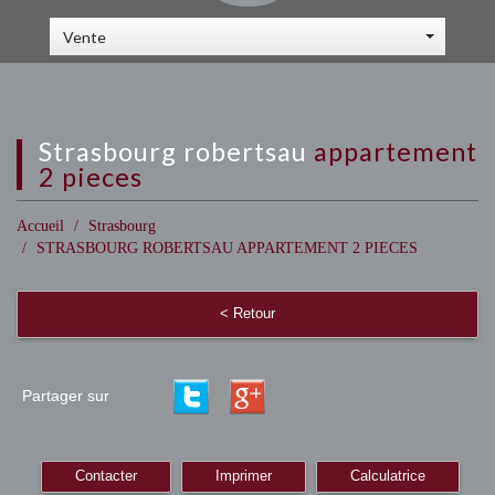
Vente
strasbourg robertsau
appartement
2 pieces
Accueil
Strasbourg
STRASBOURG ROBERTSAU APPARTEMENT 2 PIECES
< Retour
Partager sur
Contacter
Imprimer
Calculatrice