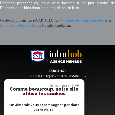
Données personnelles, nous vous invitons à ne pas inscrire de
Données sensibles dans le champ de saisie libre.
Ce site est protégé par reCAPTCHA, les
Politiques de Confidentialité
et es
Conditions d'utilisation
de Google s'appliquent.
0388311674
30 rue de l'Aubépine - 67000 STRASBOURG
contact@clement-immobilier.fr
On en reste là
Comme beaucoup, notre site
utilise les cookies
Espace propriétaires
On aimerait vous accompagner pendant
votre visite.