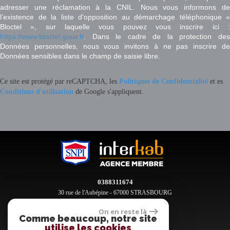
adresser une réclamation à la CNIL. Nous vous informons de
l’existence de la liste d'opposition au démarchage téléphonique «
Bloctel », sur laquelle vous pouvez vous inscrire ici :
https://www.bloctel.gouv.fr
. Dans le cadre de la protection des
Données personnelles, nous vous invitons à ne pas inscrire de
Données sensibles dans le champ de saisie libre.
Ce site est protégé par reCAPTCHA, les
Politiques de Confidentialité
et es
Conditions d'utilisation
de Google s'appliquent.
0388311674
30 rue de l'Aubépine - 67000 STRASBOURG
contact@clement-immobilier.fr
On en reste là
Comme beaucoup, notre site
utilise les cookies
Espace propriétaires