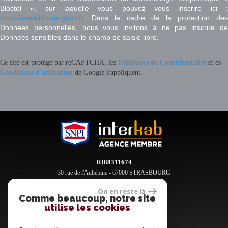
Bloctel », sur laquelle vous pouvez vous inscrire ici :
https://www.bloctel.gouv.fr
. Dans le cadre de la protection des
Données personnelles, nous vous invitons à ne pas inscrire de
Données sensibles dans le champ de saisie libre.
Ce site est protégé par reCAPTCHA, les
Politiques de Confidentialité
et es
Conditions d'utilisation
de Google s'appliquent.
0388311674
30 rue de l'Aubépine - 67000 STRASBOURG
contact@clement-immobilier.fr
On en reste là
Comme beaucoup, notre site
utilise les cookies
Espace propriétaires