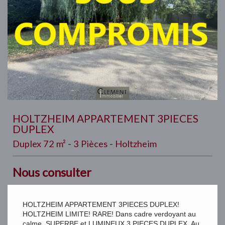
HOLTZHEIM APPARTEMENT 3PIECES
DUPLEX
Duplex 72 m² - 3 Pièces - Holtzheim
Nous consulter
HOLTZHEIM APPARTEMENT 3PIECES DUPLEX!
HOLTZHEIM LIMITE! RARE! Dans cadre verdoyant au
calme. SUPERBE et LUMINEUX 3 PIECES DUPLEX. Au