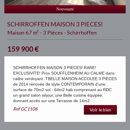
Nouveauté
SCHIRROFFEN MAISON 3 PIECES!
Maison 67 m² - 3 Pièces - Schirrhoffen
159 900
€
SCHIRRHOFFEN MAISON 3 PIECES! RARE!
EXCLUSIVITE! Prox SOUFFLENHEIM AU CALME dans
cadre verdoyant. TBELLE MAISON ACCOLEE 3 PIECES
de 2014 rénovée de style CONTEMPORAIN d'une
surface de 70m2 sol - 64m2 hab comprenant au RDC
un grand salon séjour, une Belle cuisine équipée,
donnant accès sur une Terrasse de 14m2...
Ref
GC1108
Voir le bien