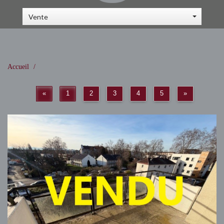
Vente
Accueil
«
1
2
3
4
5
»