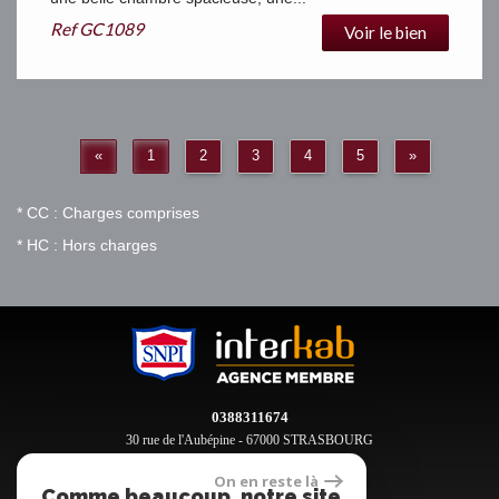
Ref
GC1089
Voir le bien
«
1
2
3
4
5
»
* CC : Charges comprises
* HC : Hors charges
0388311674
30 rue de l'Aubépine - 67000 STRASBOURG
contact@clement-immobilier.fr
On en reste là
Comme beaucoup, notre site