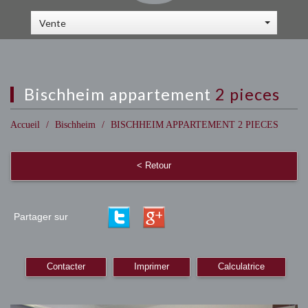
Vente
bischheim appartement
2 pieces
Accueil
Bischheim
BISCHHEIM APPARTEMENT 2 PIECES
< Retour
Partager sur
Contacter
Imprimer
Calculatrice