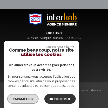
0388311674
30 rue de l'Aubépine - 67000 STRASBOURG
contact@clement-immobilier.fr
On en reste là
Comme beaucoup, notre site
utilise les cookies
Espace propriétaires
On aimerait vous accompagner pendant
votre visite.
En poursuivant, vous acceptez l'utilisation des
cookies par ce site, afin de vous proposer des
contenus adaptés et réaliser des statistiques !
© 2026 | Tous droits réservés | Traduction powered by Google -
Plan du site
-
Mentions
légales
-
Nos honoraires
-
Partenaires
-
Admin
PARAMÉTRER
OK POUR MOI !
Site internet compatible multi-supports,