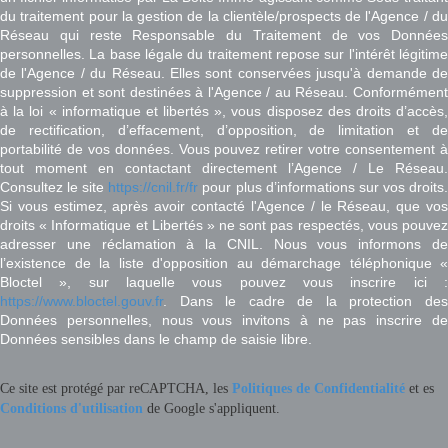
du traitement pour la gestion de la clientèle/prospects de l'Agence / du
Réseau qui reste Responsable du Traitement de vos Données
personnelles. La base légale du traitement repose sur l'intérêt légitime
de l'Agence / du Réseau. Elles sont conservées jusqu'à demande de
suppression et sont destinées à l'Agence / au Réseau. Conformément
à la loi « informatique et libertés », vous disposez des droits d’accès,
de rectification, d’effacement, d’opposition, de limitation et de
portabilité de vos données. Vous pouvez retirer votre consentement à
tout moment en contactant directement l’Agence / Le Réseau.
Consultez le site
https://cnil.fr/fr
pour plus d’informations sur vos droits
Si vous estimez, après avoir contacté l'Agence / le Réseau, que vos
droits « Informatique et Libertés » ne sont pas respectés, vous pouvez
adresser une réclamation à la CNIL. Nous vous informons de
l’existence de la liste d'opposition au démarchage téléphonique «
Bloctel », sur laquelle vous pouvez vous inscrire ici :
https://www.bloctel.gouv.fr
. Dans le cadre de la protection des
Données personnelles, nous vous invitons à ne pas inscrire de
Données sensibles dans le champ de saisie libre.
Ce site est protégé par reCAPTCHA, les
Politiques de Confidentialité
et es
Conditions d'utilisation
de Google s'appliquent.