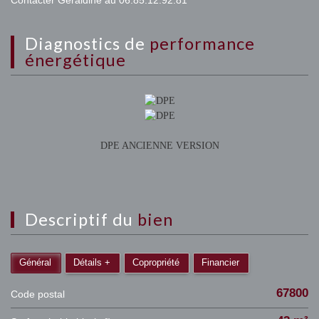
Contacter Géraldine au 06.85.12.92.81
diagnostics de
performance
énergétique
DPE ANCIENNE VERSION
descriptif du
bien
Général
Détails +
Copropriété
Financier
67800
Code postal