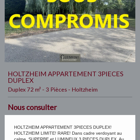
HOLTZHEIM APPARTEMENT 3PIECES
DUPLEX
Duplex 72 m² - 3 Pièces - Holtzheim
Nous consulter
HOLTZHEIM APPARTEMENT 3PIECES DUPLEX!
HOLTZHEIM LIMITE! RARE! Dans cadre verdoyant au
calme. SUPERBE et LUMINEUX 3 PIECES DUPLEX. Au