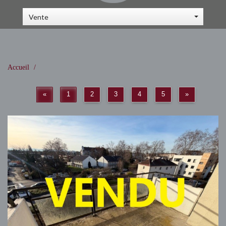
Vente
Accueil
«
1
2
3
4
5
»