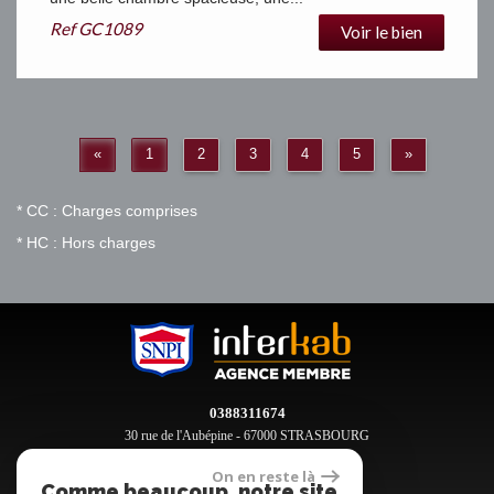
Ref
GC1089
Voir le bien
«
1
2
3
4
5
»
* CC : Charges comprises
* HC : Hors charges
0388311674
30 rue de l'Aubépine - 67000 STRASBOURG
contact@clement-immobilier.fr
On en reste là
Comme beaucoup, notre site