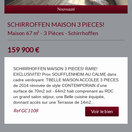
Nouveauté
SCHIRROFFEN MAISON 3 PIECES!
Maison 67 m² - 3 Pièces - Schirrhoffen
159 900
€
SCHIRRHOFFEN MAISON 3 PIECES! RARE!
EXCLUSIVITE! Prox SOUFFLENHEIM AU CALME dans
cadre verdoyant. TBELLE MAISON ACCOLEE 3 PIECES
de 2014 rénovée de style CONTEMPORAIN d'une
surface de 70m2 sol - 64m2 hab comprenant au RDC
un grand salon séjour, une Belle cuisine équipée,
donnant accès sur une Terrasse de 14m2...
Ref
GC1108
Voir le bien