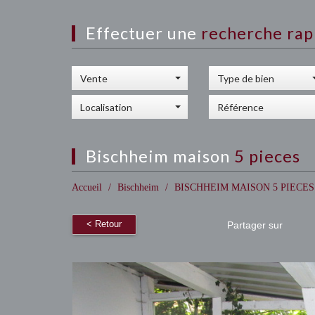
effectuer une
recherche rap
Vente
Type de bien
Localisation
bischheim maison
5 pieces
Accueil
Bischheim
BISCHHEIM MAISON 5 PIECES
< Retour
Partager sur