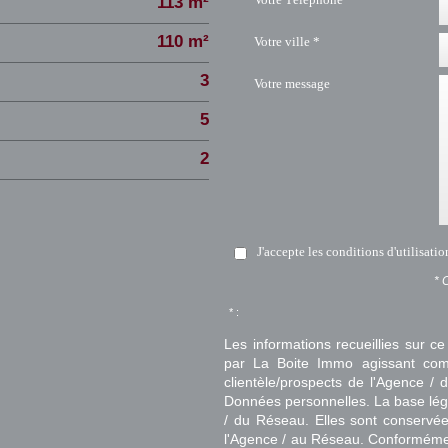
113 m²
110 m²
Votre ville *
3
Votre message
5
2
J'accepte les conditions d'utilisati
* 
* :
Les informations recueillies sur ce
par La Boite Immo agissant comm
clientèle/prospects de l'Agence 
Données personnelles. La base légal
/ du Réseau. Elles sont conservé
l'Agence / au Réseau. Conformément