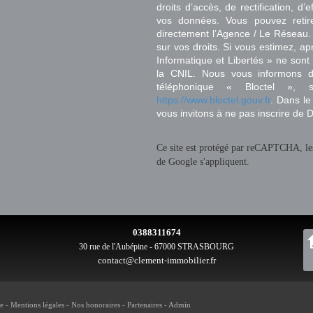
droits d’accès, de rectification, d’
vos données. Vous pouvez retir
directement l’Agence / Le Réseau.
sur vos droits. Si vous estimez, ap
Informatique et Libertés » ne son
la CNIL. Nous vous informons de
téléphonique « Bloctel », 
https://www.bloctel.gouv.fr
. Dans le
vous invitons à ne pas inscrire de 
Ce site est protégé par reCAPTCHA, l
de Google s'appliquent.
0388311674
30 rue de l'Aubépine - 67000 STRASBOURG
contact@clement-immobilier.fr
te
-
Mentions légales
-
Nos honoraires
-
Partenaires
-
Admin