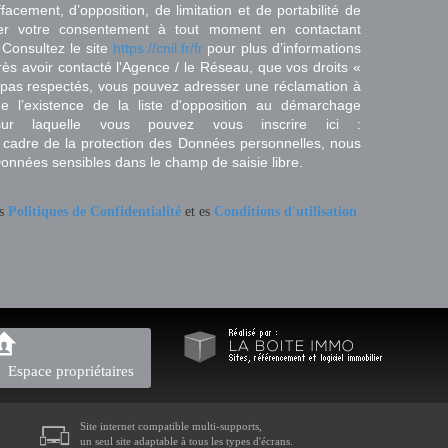
effacement, d’opposition, de limitation et de portabilité de
er votre consentement à tout moment en contactant
 Consultez le site
https://cnil.fr/fr
pour plus d’informations
rès avoir contacté l'Agence / le Réseau, que vos droits «
t pas respectés, vous pouvez adresser une réclamation à
 l’existence de la liste d'opposition au démarchage
sur laquelle vous pouvez vous inscrire ici :
 cadre de la protection des Données personnelles, nous
Données sensibles dans le champ de saisie libre.
es
Politiques de Confidentialité
et es
Conditions d'utilisation
Espace propriétaires
Site internet compatible multi-supports,
un seul site adaptable à tous les types d'écrans.