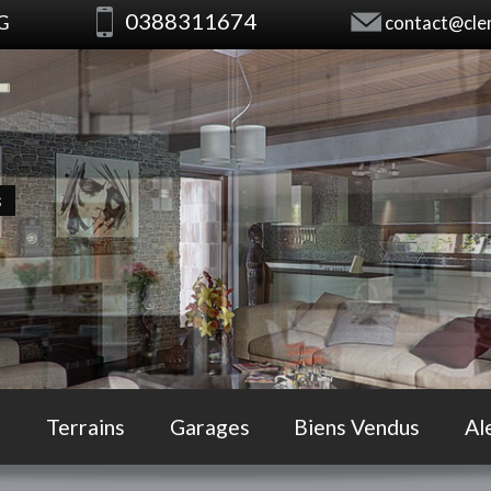
0388311674
RG
contact@clem
s
Terrains
Garages
Biens Vendus
Al