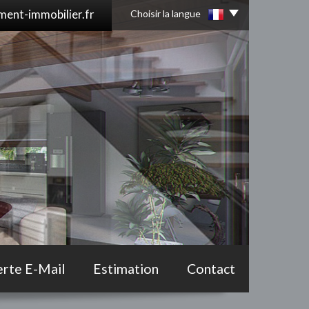
ent-immobilier.fr
Choisir la langue
erte E-Mail
Estimation
Contact