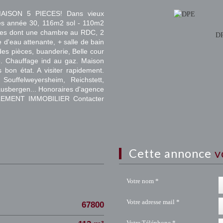
ISON 5 PIECES! Dans vieux
es année 30, 116m2 sol - 110m2
res dont une chambre au RDC, 2
D
 d'eau attenante, + salle de bain
des pièces, buanderie, Belle cour
e. Chauffage ind au gaz. Maison
bon état. A visiter rapidement.
Souffelweyersheim, Reichstett,
usbergen... Honoraires d'agence
 CLEMENT IMMOBILIER Contacter
cette annonce
v
Votre nom *
Votre adresse mail *
67800
Votre Téléphone *