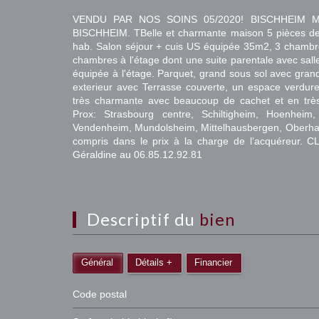
VENDU PAR NOS SOINS 05/2020! BISCHHEIM MA
BISCHHEIM. TBelle et charmante maison 5 pièces d
hab. Salon séjour + cuis US équipée 35m2, 3 chamb
chambres à l'étage dont une suite parentale avec salle
équipée à l'étage. Parquet, grand sous sol avec gran
exterieur avec Terrasse couverte, un espace verdur
très charmante avec beaucoup de cachet et en très 
Prox: Strasbourg centre, Schiltigheim, Hoenheim, 
Vendenheim, Mundolsheim, Mittelhausbergen, Oberha
compris dans le prix à la charge de l’acquéreur.
Géraldine au 06.85.12.92.81
descriptif du
bien
Général
Détails +
Financier
Code postal