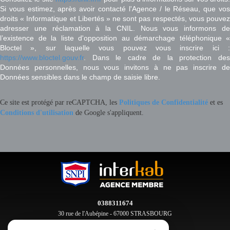
Si vous estimez, après avoir contacté l'Agence / le Réseau, que vos
droits « Informatique et Libertés » ne sont pas respectés, vous pouvez
adresser une réclamation à la CNIL. Nous vous informons de
l’existence de la liste d'opposition au démarchage téléphonique «
Bloctel », sur laquelle vous pouvez vous inscrire ici :
https://www.bloctel.gouv.fr
. Dans le cadre de la protection des
Données personnelles, nous vous invitons à ne pas inscrire de
Données sensibles dans le champ de saisie libre.
Ce site est protégé par reCAPTCHA, les
Politiques de Confidentialité
et es
Conditions d'utilisation
de Google s'appliquent.
0388311674
30 rue de l'Aubépine - 67000 STRASBOURG
contact@clement-immobilier.fr