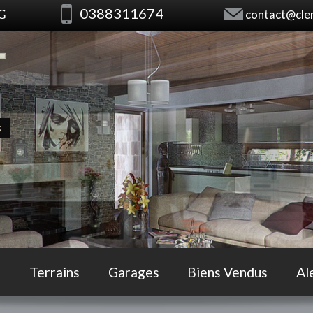
0388311674
RG
contact@clem
s
Terrains
Garages
Biens Vendus
Al