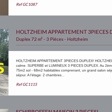
Ref
GC1087
HOLTZHEIM APPARTEMENT 3PIECES 
Duplex 72 m² - 3 Pièces - Holtzheim
HOLTZHEIM APPARTEMENT 3PIECES DUPLEX! HOLTZHEIM L
calme. SUPERBE et LUMINEUX 3 PIECES DUPLEX. Au 2ème et 
75m2 sol - 68m2 habitables comprenant, un grand salon séjo
séjour. A l'étage: 2 chambres...
Ref
GC1115
SCHIRROFFEN MAISON 3 PIECES!