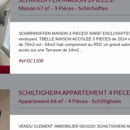
Maison 67 m² - 3 Pièces - Schirrhoffen
SCHIRRHOFFEN MAISON 3 PIECES! RARE! EXCLUSIVITE!
verdoyant. TBELLE MAISON ACCOLEE 3 PIECES de 2014 r
de 70m2 sol - 64m2 hab comprenant au RDC un grand salon s
accès sur une Terrasse de 14m2...
Ref
GC1108
SCHILTIGHEIM APPARTEMENT 4 PIECE
Appartement 66 m² - 4 Pièces - Schiltigheim
VENDU CLEMENT IMMOBILIER 06/2026! SCHILTIGHEIM A