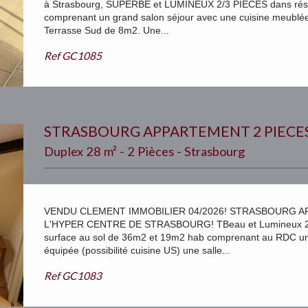
à Strasbourg, SUPERBE et LUMINEUX 2/3 PIECES dans rési
comprenant un grand salon séjour avec une cuisine meublé
Terrasse Sud de 8m2. Une...
Ref
GC1085
STRASBOURG APPARTEMENT 2 PIECE
Duplex 28 m² - 2 Pièces - Strasbourg
VENDU CLEMENT IMMOBILIER 04/2026! STRASBOURG A
L'HYPER CENTRE DE STRASBOURG! TBeau et Lumineux 2 P
surface au sol de 36m2 et 19m2 hab comprenant au RDC un 
équipée (possibilité cuisine US) une salle...
Ref
GC1083