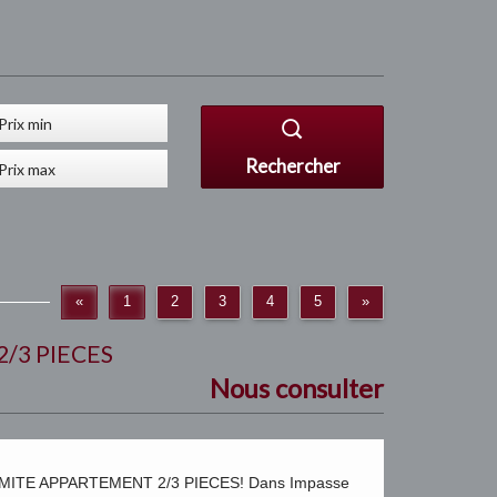
Rechercher
«
1
2
3
4
5
»
/3 PIECES
Nous consulter
MITE APPARTEMENT 2/3 PIECES! Dans Impasse