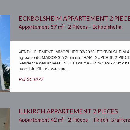
ECKBOLSHEIM APPARTEMENT 2 PIEC
Appartement 57 m² - 2 Pièces - Eckbolsheim
VENDU CLEMENT IMMOBILIER 02/2026! ECKBOLSHEIM APP
agréable de MAISONS à 2min du TRAM. SUPERBE 2 PIECES a
Résidence des années 1930 au calme - 69m2 sol - 45m2 hab
au sol de 28 m² avec une...
Ref
GC1077
ILLKIRCH APPARTEMENT 2 PIECES
Appartement 42 m² - 2 Pièces - Illkirch-Graffe