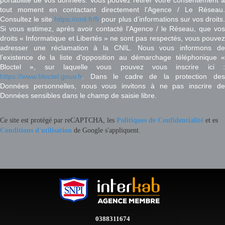
tout moment en contactant directement l’Agence / Le Réseau.
Consultez le site
https://cnil.fr/fr
pour plus d’informations sur vos droits
Si vous estimez, après avoir contacté l'Agence / le Réseau, que vos
droits « Informatique et Libertés » ne sont pas respectés, vous pouvez
adresser une réclamation à la CNIL. Nous vous informons de
l’existence de la liste d'opposition au démarchage téléphonique «
Bloctel », sur laquelle vous pouvez vous inscrire ici :
https://www.bloctel.gouv.fr
. Dans le cadre de la protection des
Données personnelles, nous vous invitons à ne pas inscrire de
Données sensibles dans le champ de saisie libre.
Ce site est protégé par reCAPTCHA, les
Politiques de Confidentialité
et es
Conditions d'utilisation
de Google s'appliquent.
0388311674