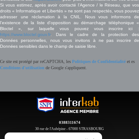
Si vous estimez, après avoir contacté l'Agence / le Réseau, que vos
droits « Informatique et Libertés » ne sont pas respectés, vous pouvez
adresser une réclamation à la CNIL. Nous vous informons de
l’existence de la liste d'opposition au démarchage téléphonique «
Bloctel », sur laquelle vous pouvez vous inscrire ici :
https://www.bloctel.gouv.fr
. Dans le cadre de la protection des
Données personnelles, nous vous invitons à ne pas inscrire de
Données sensibles dans le champ de saisie libre.
Ce site est protégé par reCAPTCHA, les
Politiques de Confidentialité
et es
Conditions d'utilisation
de Google s'appliquent.
0388311674
30 rue de l'Aubépine - 67000 STRASBOURG
contact@clement-immobilier.fr