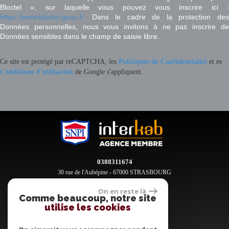
Bloctel », sur laquelle vous pouvez vous inscrire ici :
https://www.bloctel.gouv.fr
. Dans le cadre de la protection des
Données personnelles, nous vous invitons à ne pas inscrire de
Données sensibles dans le champ de saisie libre.
Ce site est protégé par reCAPTCHA, les
Politiques de Confidentialité
et es
Conditions d'utilisation
de Google s'appliquent.
0388311674
30 rue de l'Aubépine - 67000 STRASBOURG
contact@clement-immobilier.fr
On en reste là
Comme beaucoup, notre site
utilise les cookies
Espace propriétaires