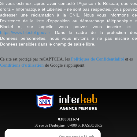
Si vous estimez, après avoir contacté l'Agence / le Réseau, que vos
droits « Informatique et Libertés » ne sont pas respectés, vous pouvez
adresser une réclamation à la CNIL. Nous vous informons de
l’existence de la liste d'opposition au démarchage téléphonique «
Bloctel », sur laquelle vous pouvez vous inscrire ici :
https://www.bloctel.gouv.fr
. Dans le cadre de la protection des
Données personnelles, nous vous invitons à ne pas inscrire de
Données sensibles dans le champ de saisie libre.
Ce site est protégé par reCAPTCHA, les
Politiques de Confidentialité
et es
Conditions d'utilisation
de Google s'appliquent.
0388311674
30 rue de l'Aubépine - 67000 STRASBOURG
contact@clement-immobilier.fr
On en reste là