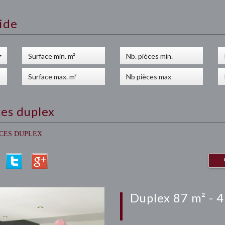
ide
ces duplex
CES DUPLEX
duplex 87 m² - 