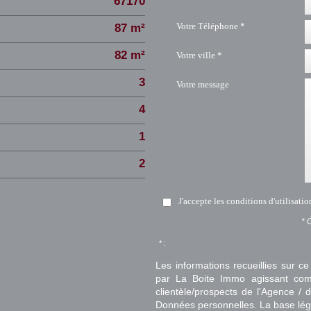
67170
Votre Téléphone *
87 m²
82 m²
Votre ville *
3
Votre message
4
1
2
J'accepte les conditions d'utilisati
* 
* :
Les informations recueillies sur ce
par La Boite Immo agissant comm
clientèle/prospects de l'Agence 
Données personnelles. La base légal