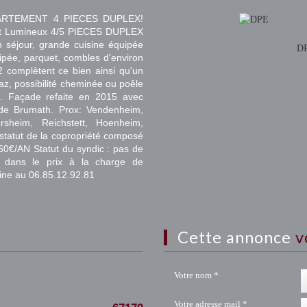
ARTEMENT 4 PIECES DUPLEX!
et Lumineux 4/5 PIECES DUPLEX
 séjour, grande cuisine équipée
D
uipée, parquet, combles d'environ
 complètent ce bien ainsi qu'un
az, possibilité cheminée ou poêle
nt. Façade refaite en 2015 avec
 de Brumath. Prox: Vendenheim,
rsheim, Reichstett, Hoenheim,
statut de la copropriété composé
360€/AN Statut du syndic : pas de
 dans le prix à la charge de
ne au 06.85.12.92.81
cette annonce
v
Votre nom *
Votre adresse mail *