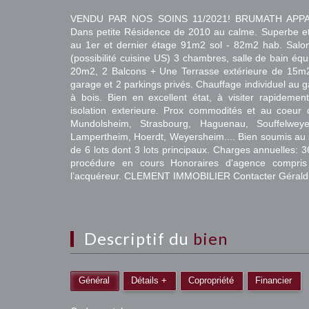
VENDU PAR NOS SOINS 11/2021! BRUMATH APP
Dans petite Résidence de 2010 au calme. Superbe 
au 1er et dernier étage 91m2 sol - 82m2 hab. Salon
(possibilité cuisine US) 3 chambres, salle de bain éq
20m2, 2 Balcons + Une Terrasse extérieure de 15m2
garage et 2 parkings privés. Chauffage individuel au g
à bois. Bien en excellent état, à visiter rapideme
isolation exterieure. Prox commodités et au coeur
Mundolsheim, Strasbourg, Haguenau, Souffelweye
Lampertheim, Hoerdt, Weyersheim.... Bien soumis au 
de 6 lots dont 3 lots principaux. Charges annuelles: 
procédure en cours Honoraires d'agence compris
l’acquéreur. CLEMENT IMMOBILIER Contacter Géraldi
descriptif du
bien
Général
Détails +
Copropriété
Financier