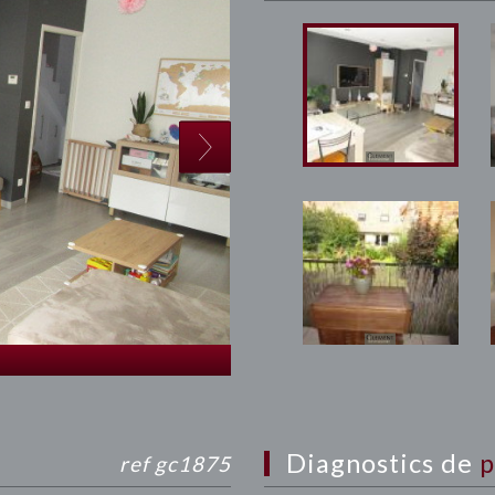
diagnostics de
p
ref gc1875