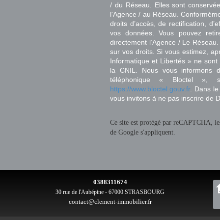
/ du Réseau. Elles sont conservé
l'Agence / au Réseau. Conformément
droits d’accès, de rectification, d’
vos données. Vous pouvez retir
directement l’Agence / Le Réseau.
sur vos droits. Si vous estimez, ap
Informatique et Libertés » ne son
la CNIL. Nous vous informons de
téléphonique « Bloctel », 
https://www.bloctel.gouv.fr
. Dans le
vous invitons à ne pas inscrire de 
Ce site est protégé par reCAPTCHA, l
de Google s'appliquent.
0388311674
30 rue de l'Aubépine - 67000 STRASBOURG
contact@clement-immobilier.fr