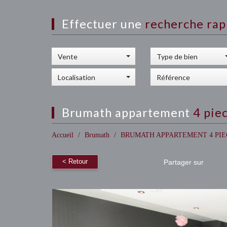
effectuer une
recherche rap
Vente
Type de bien
Localisation
brumath appartement
4 pie
Accueil
Brumath
BRUMATH APPARTEMENT 4 PIE
< Retour
Partager sur