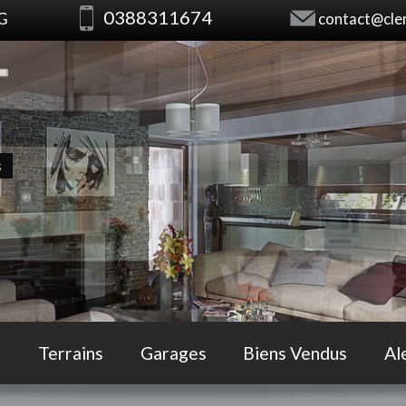
0388311674
RG
contact@clem
s
Terrains
Garages
Biens Vendus
Al