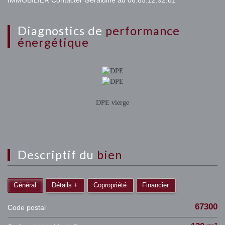
IMMOBILIER Contacter Géraldine au 06.85.12.92.81
diagnostics de
performance
énergétique
DPE vierge
descriptif du
bien
Général
Détails +
Copropriété
Financier
67300
Code postal