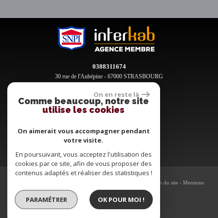
0388311674
30 rue de l'Aubépine - 67000 STRASBOURG
contact@clement-immobilier.fr
On en reste là
Comme beaucoup, notre site
utilise les cookies
Espace propriétaires
On aimerait vous accompagner pendant
votre visite.
En poursuivant, vous acceptez l'utilisation des
cookies par ce site, afin de vous proposer des
contenus adaptés et réaliser des statistiques !
© 2026 | Tous droits réservés | Traduction powered by Google -
Plan du site
-
Mentions
légales
-
Nos honoraires
-
Partenaires
-
Admin
PARAMÉTRER
OK POUR MOI !
Site internet compatible multi-supports,