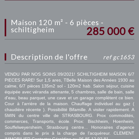
maison 120 m² - 6 pièces -
285 000
€
schiltigheim
description de l'offre
ref gc1653
VENDU PAR NOS SOINS 09/2021! SCHILTIGHEIM MAISON 6/7
PIECES RARE! Sur 1,5 ares, TBelle Maison des Années 1930 au
calme, 6/7 pièces 135m2 sol - 120m2 hab. Salon séjour, cuisine
équipée avec véranda attenante, 5 chambres, salle de bain, salle
d'eau, beau parquet, une cave et un garage complètent ce bien.
Cour à l'arrière de la maison. Chauffage individuel au gaz (
chaudière récente ). Possibilité Bifamille. A visiter rapidement. A
5MIN du centre ville de STRASBOURG. Prox commodités,
commerces, Transports, école. Prox: Bischheim, Hoenheim,
Souffelweyersheim, Strasbourg centre... Honoraires d'agence
compris dans le prix à la charge de l’acquéreur. CLEMENT