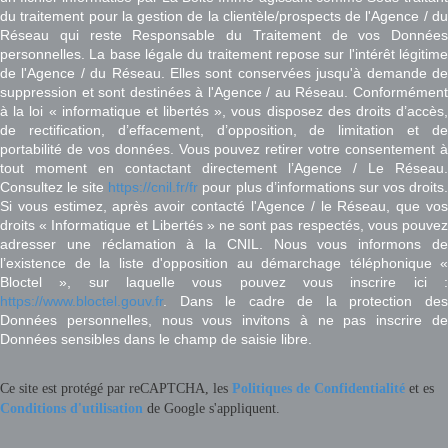
du traitement pour la gestion de la clientèle/prospects de l'Agence / du
Réseau qui reste Responsable du Traitement de vos Données
personnelles. La base légale du traitement repose sur l'intérêt légitime
de l'Agence / du Réseau. Elles sont conservées jusqu'à demande de
suppression et sont destinées à l'Agence / au Réseau. Conformément
à la loi « informatique et libertés », vous disposez des droits d’accès,
de rectification, d’effacement, d’opposition, de limitation et de
portabilité de vos données. Vous pouvez retirer votre consentement à
tout moment en contactant directement l’Agence / Le Réseau.
Consultez le site
https://cnil.fr/fr
pour plus d’informations sur vos droits
Si vous estimez, après avoir contacté l'Agence / le Réseau, que vos
droits « Informatique et Libertés » ne sont pas respectés, vous pouvez
adresser une réclamation à la CNIL. Nous vous informons de
l’existence de la liste d'opposition au démarchage téléphonique «
Bloctel », sur laquelle vous pouvez vous inscrire ici :
https://www.bloctel.gouv.fr
. Dans le cadre de la protection des
Données personnelles, nous vous invitons à ne pas inscrire de
Données sensibles dans le champ de saisie libre.
Ce site est protégé par reCAPTCHA, les
Politiques de Confidentialité
et es
Conditions d'utilisation
de Google s'appliquent.