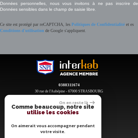
Données personnelles, nous vous invitons à ne pas inscrire de
Données sensibles dans le champ de saisie libre.
Ce site est protégé par reCAPTCHA, les
Politiques de Confidentialité
et es
Conditions d'utilisation
de Google s'appliquent.
0388311674
30 rue de l'Aubépine - 67000 STRASBOURG
contact@clement-immobilier.fr
On en reste là
Comme beaucoup, notre site
utilise les cookies
Espace propriétaires
On aimerait vous accompagner pendant
votre visite.