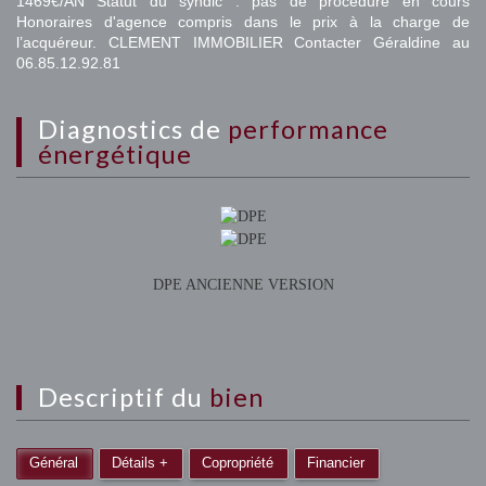
1469€/AN Statut du syndic : pas de procédure en cours
Honoraires d'agence compris dans le prix à la charge de
l’acquéreur. CLEMENT IMMOBILIER Contacter Géraldine au
06.85.12.92.81
diagnostics de
performance
énergétique
DPE ANCIENNE VERSION
descriptif du
bien
Général
Détails +
Copropriété
Financier