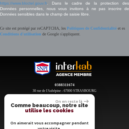
https://www.bloctel.gouv.fr
. Dans le cadre de la protection des
Données personnelles, nous vous invitons à ne pas inscrire de
Données sensibles dans le champ de saisie libre.
Ce site est protégé par reCAPTCHA, les
Politiques de Confidentialité
et es
Conditions d'utilisation
de Google s'appliquent.
0388311674
30 rue de l'Aubépine - 67000 STRASBOURG
contact@clement-immobilier.fr
On en reste là
Comme beaucoup, notre site
utilise les cookies
Espace propriétaires
On aimerait vous accompagner pendant
votre visite.