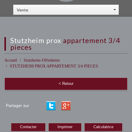
Vente
stutzheim prox
appartement 3/4
pieces
Accueil
Stutzheim-Offenheim
STUTZHEIM PROX APPARTEMENT 3/4 PIECES
< Retour
Partager sur
Contacter
Imprimer
Calculatrice