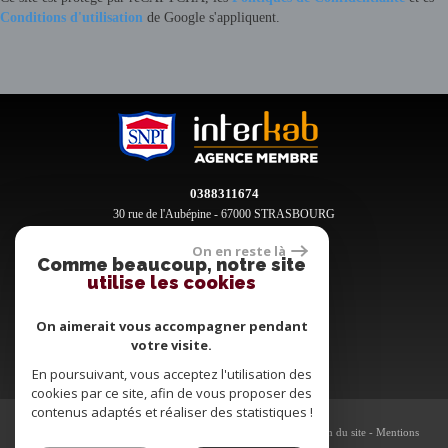
Conditions d'utilisation
de Google s'appliquent.
0388311674
30 rue de l'Aubépine - 67000 STRASBOURG
contact@clement-immobilier.fr
On en reste là
Comme beaucoup, notre site
utilise les cookies
Espace propriétaires
On aimerait vous accompagner pendant
votre visite.
En poursuivant, vous acceptez l'utilisation des
cookies par ce site, afin de vous proposer des
contenus adaptés et réaliser des statistiques !
© 2026 | Tous droits réservés | Traduction powered by Google -
Plan du site
-
Mentions
légales
-
Nos honoraires
-
Partenaires
-
Admin