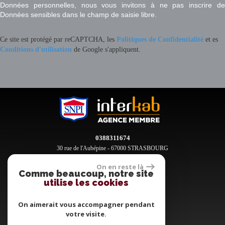
Données personnelles, nous vous invitons à ne pas inscrire de
Données sensibles dans le champ de saisie libre.
Ce site est protégé par reCAPTCHA, les
Politiques de Confidentialité
et es
Conditions d'utilisation
de Google s'appliquent.
0388311674
30 rue de l'Aubépine - 67000 STRASBOURG
contact@clement-immobilier.fr
On en reste là
Comme beaucoup, notre site
utilise les cookies
Espace propriétaires
On aimerait vous accompagner pendant
votre visite.