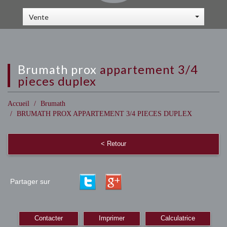
Vente
brumath prox
appartement 3/4
pieces duplex
Accueil
Brumath
BRUMATH PROX APPARTEMENT 3/4 PIECES DUPLEX
< Retour
Partager sur
Contacter
Imprimer
Calculatrice