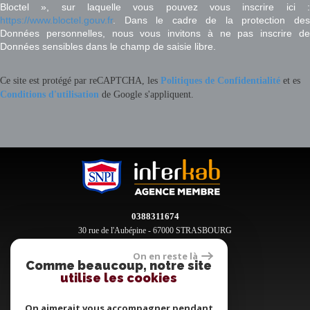
Bloctel », sur laquelle vous pouvez vous inscrire ici :
https://www.bloctel.gouv.fr
. Dans le cadre de la protection des
Données personnelles, nous vous invitons à ne pas inscrire de
Données sensibles dans le champ de saisie libre.
Ce site est protégé par reCAPTCHA, les
Politiques de Confidentialité
et es
Conditions d'utilisation
de Google s'appliquent.
0388311674
30 rue de l'Aubépine - 67000 STRASBOURG
contact@clement-immobilier.fr
On en reste là
Comme beaucoup, notre site
utilise les cookies
Espace propriétaires
On aimerait vous accompagner pendant