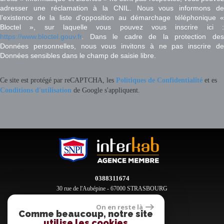
adresser une réclamation à la CNIL. Nous vous informons de
l’existence de la liste d'opposition au démarchage téléphonique «
Bloctel », sur laquelle vous pouvez vous inscrire ici :
https://www.bloctel.gouv.fr
. Dans le cadre de la protection des
Données personnelles, nous vous invitons à ne pas inscrire de
Données sensibles dans le champ de saisie libre.
Ce site est protégé par reCAPTCHA, les
Politiques de Confidentialité
et es
Conditions d'utilisation
de Google s'appliquent.
0388311674
30 rue de l'Aubépine - 67000 STRASBOURG
contact@clement-immobilier.fr
On en reste là
Comme beaucoup, notre site
utilise les cookies